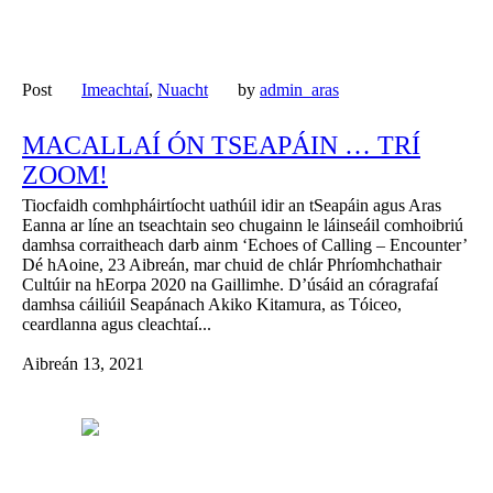
Post
Imeachtaí
,
Nuacht
by
admin_aras
MACALLAÍ ÓN TSEAPÁIN … TRÍ
ZOOM!
Tiocfaidh comhpháirtíocht uathúil idir an tSeapáin agus Aras
Eanna ar líne an tseachtain seo chugainn le láinseáil comhoibriú
damhsa corraitheach darb ainm ‘Echoes of Calling – Encounter’
Dé hAoine, 23 Aibreán, mar chuid de chlár Phríomhchathair
Cultúir na hEorpa 2020 na Gaillimhe. D’úsáid an córagrafaí
damhsa cáiliúil Seapánach Akiko Kitamura, as Tóiceo,
ceardlanna agus cleachtaí...
Aibreán 13, 2021