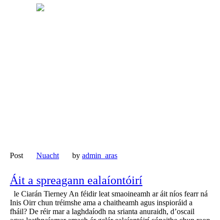
Post
Nuacht
by
admin_aras
Áit a spreagann ealaíontóirí
le Ciarán Tierney An féidir leat smaoineamh ar áit níos fearr ná
Inis Oirr chun tréimshe ama a chaitheamh agus inspioráid a
fháil? De réir mar a laghdaíodh na srianta anuraidh, d’oscail