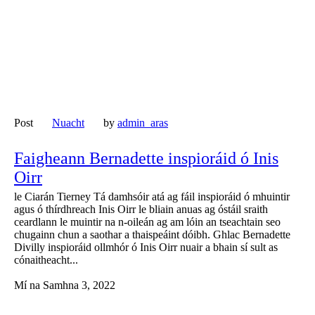
Post
Nuacht
by
admin_aras
Faigheann Bernadette inspioráid ó Inis
Oirr
le Ciarán Tierney Tá damhsóir atá ag fáil inspioráid ó mhuintir
agus ó thírdhreach Inis Oirr le bliain anuas ag óstáil sraith
ceardlann le muintir na n-oileán ag am lóin an tseachtain seo
chugainn chun a saothar a thaispeáint dóibh. Ghlac Bernadette
Divilly inspioráid ollmhór ó Inis Oirr nuair a bhain sí sult as
cónaitheacht...
Mí na Samhna 3, 2022