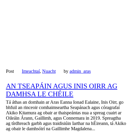
Post
Imeachtaí
,
Nuacht
by
admin_aras
AN TSEAPÁIN AGUS INIS OIRR AG
DAMHSA LE CHÉILE
Tá áthas an domhain ar Aras Eanna Ionad Ealaine, Inis Oirr, go
bhfuil an rinceoir comhaimseartha Seapánach agus córagrafaí
Akiko Kitamura ag obair ar thaispeántas nua a spreag cuairt ar
Oileáin Árann, Gaillimh, agus Connemara in 2019. Spreagtha
ag tírdhreach garbh agus traidisiúin Iarthar na hÉireann, tá Akiko
ag obair le damhsóirí na Gaillimhe Magdalena...