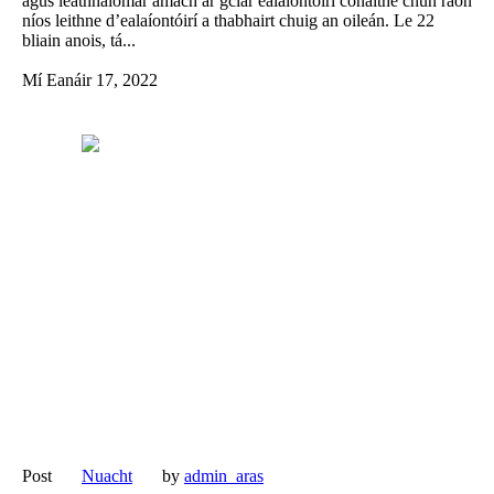
agus leathnaíomar amach ár gclár ealaíontóirí cónaithe chun raon
níos leithne d’ealaíontóirí a thabhairt chuig an oileán. Le 22
bliain anois, tá...
Mí Eanáir 17, 2022
Post
Nuacht
by
admin_aras