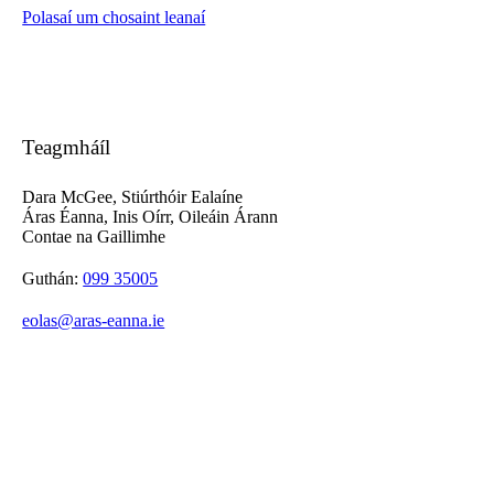
Polasaí um chosaint leanaí
Teagmháíl
Dara McGee, Stiúrthóir Ealaíne
Áras Éanna, Inis Oírr, Oileáin Árann
Contae na Gaillimhe
Guthán:
099 35005
eolas@aras-eanna.ie