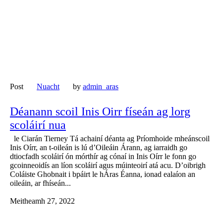
Post
Nuacht
by
admin_aras
Déanann scoil Inis Oirr físeán ag lorg
scoláirí nua
le Ciarán Tierney Tá achainí déanta ag Príomhoide mheánscoil
Inis Oírr, an t-oileán is lú d’Oileáin Árann, ag iarraidh go
dtiocfadh scoláirí ón mórthír ag cónaí in Inis Oírr le fonn go
gcoinneoidís an líon scoláirí agus múinteoirí atá acu. D’oibrigh
Coláiste Ghobnait i bpáirt le hÁras Éanna, ionad ealaíon an
oileáin, ar fhíseán...
Meitheamh 27, 2022