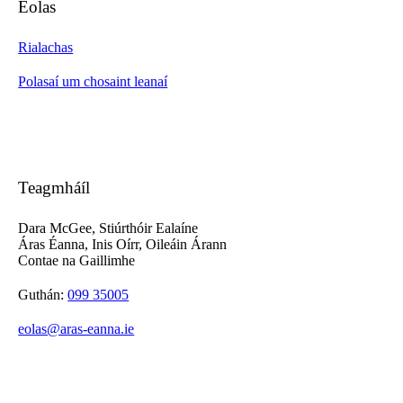
Eolas
Rialachas
Polasaí um chosaint leanaí
Teagmháíl
Dara McGee, Stiúrthóir Ealaíne
Áras Éanna, Inis Oírr, Oileáin Árann
Contae na Gaillimhe
Guthán:
099 35005
eolas@aras-eanna.ie