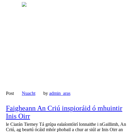
Post
Nuacht
by
admin_aras
Faigheann An Criú inspioráid ó mhuintir
Inis Oirr
le Ciarán Tierney Tá grúpa ealaíontóirí lonnaithe i nGaillimh, An
Criú, ag beartú ócáid ​​mhór phobail a chur ar siúl ar Inis Oirr an