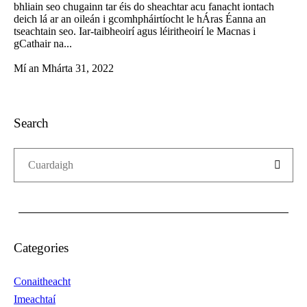
bhliain seo chugainn tar éis do sheachtar acu fanacht iontach
deich lá ar an oileán i gcomhpháirtíocht le hÁras Éanna an
tseachtain seo. Iar-taibheoirí agus léiritheoirí le Macnas i
gCathair na...
Mí an Mhárta 31, 2022
Search
Categories
Conaitheacht
Imeachtaí