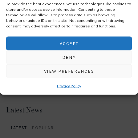
To provide the best experiences, we use technologies like cookies to
store and/or access device information. Consenting to these
Categories
technologies will allow us to process data such as browsing
behavior or unique IDs on this site. Not consenting or withdrawing
consent, may adversely affect certain features and functions.
Conaitheacht
Imeachtaí
ACCEPT
News
DENY
Nuacht
VIEW PREFERENCES
Uncategorized
Privacy Policy
Latest News
LATEST
POPULAR