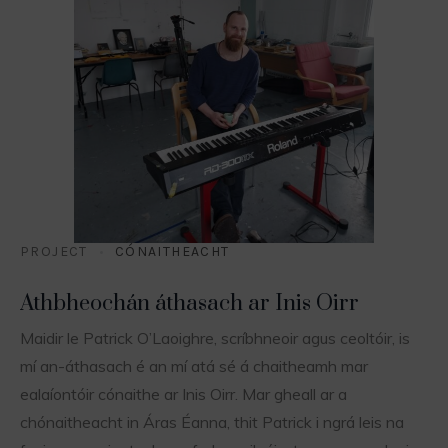
PROJECT
CÓNAITHEACHT
Athbheochán áthasach ar Inis Oirr
Maidir le Patrick O’Laoighre, scríbhneoir agus ceoltóir, is
mí an-áthasach é an mí atá sé á chaitheamh mar
ealaíontóir cónaithe ar Inis Oirr. Mar gheall ar a
chónaitheacht in Áras Éanna, thit Patrick i ngrá leis na