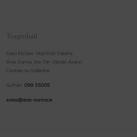
Teagmháíl
Dara McGee, Stiúrthóir Ealaíne
Áras Éanna, Inis Oírr, Oileáin Árann
Contae na Gaillimhe
Guthán:
099 35005
eolas@aras-eanna.ie