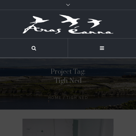
Project Tag:
Tigh Ned
HOME
/
TIGH NED