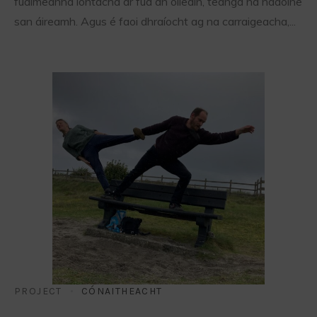
fuaimeanna iontacha ar fud an oileáin, teanga na ndaoine
san áireamh. Agus é faoi dhraíocht ag na carraigeacha,...
PROJECT
CÓNAITHEACHT