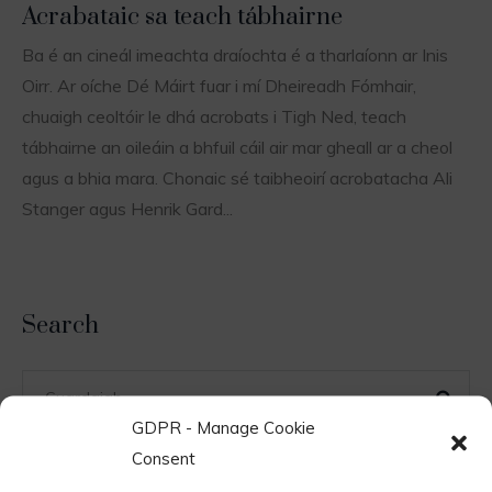
Acrabataic sa teach tábhairne
Ba é an cineál imeachta draíochta é a tharlaíonn ar Inis
Oirr. Ar oíche Dé Máirt fuar i mí Dheireadh Fómhair,
chuaigh ceoltóir le dhá acrobats i Tigh Ned, teach
tábhairne an oileáin a bhfuil cáil air mar gheall ar a cheol
agus a bhia mara. Chonaic sé taibheoirí acrobatacha Ali
Stanger agus Henrik Gard...
Search
GDPR - Manage Cookie
Consent