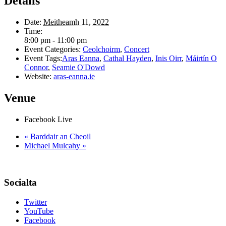
Details
Date:
Meitheamh 11, 2022
Time:
8:00 pm - 11:00 pm
Event Categories:
Ceolchoirm
,
Concert
Event Tags:
Aras Eanna
,
Cathal Hayden
,
Inis Oirr
,
Máirtín O
Connor
,
Seamie O'Dowd
Website:
aras-eanna.ie
Venue
Facebook Live
«
Barddair an Cheoil
Michael Mulcahy
»
Socialta
Twitter
YouTube
Facebook