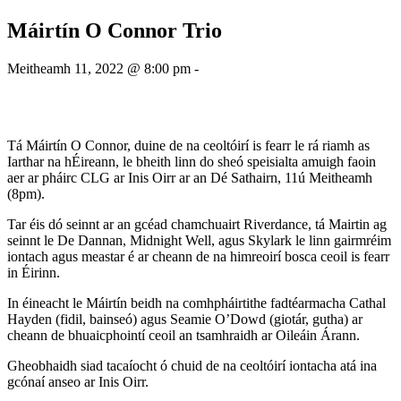
Máirtín O Connor Trio
Meitheamh 11, 2022 @ 8:00 pm
-
Tá Máirtín O Connor, duine de na ceoltóirí is fearr le rá riamh as
Iarthar na hÉireann, le bheith linn do sheó speisialta amuigh faoin
aer ar pháirc CLG ar Inis Oirr ar an Dé Sathairn, 11ú Meitheamh
(8pm).
Tar éis dó seinnt ar an gcéad chamchuairt Riverdance, tá Mairtin ag
seinnt le De Dannan, Midnight Well, agus Skylark le linn gairmréim
iontach agus meastar é ar cheann de na himreoirí bosca ceoil is fearr
in Éirinn.
In éineacht le Máirtín beidh na comhpháirtithe fadtéarmacha Cathal
Hayden (fidil, bainseó) agus Seamie O’Dowd (giotár, gutha) ar
cheann de bhuaicphointí ceoil an tsamhraidh ar Oileáin Árann.
Gheobhaidh siad tacaíocht ó chuid de na ceoltóirí iontacha atá ina
gcónaí anseo ar Inis Oirr.