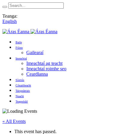
Teanga:
English
Baile
Fúinn
Gailearaí
Imeachtaí
Imeachtaí ag teacht
Imeachtaí roimhe seo
Ceardlanna
Síntiús
Cónaitheacht
Taispeántais
Nuacht
Teagmháil
« All Events
This event has passed.