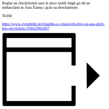
Bogfar an cheolchoirm saor in aisce taobh istigh go dtí an
amharclann in Áras Éanna i gcás na drochaimsire.
Ticéid:
https://www.eventbrite.ie/e/mairtin-o-connor-trio-live-on-gaa-pitch-
inis-oirr-tickets-359432962667