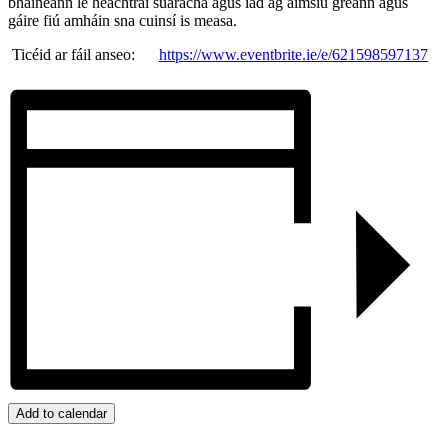
bhaineann le heachtraí suaracha agus iad ag aimsiú greann agus
gáire fiú amháin sna cuinsí is measa.
Ticéid ar fáil anseo:
https://www.eventbrite.ie/e/621598597137
Add to calendar