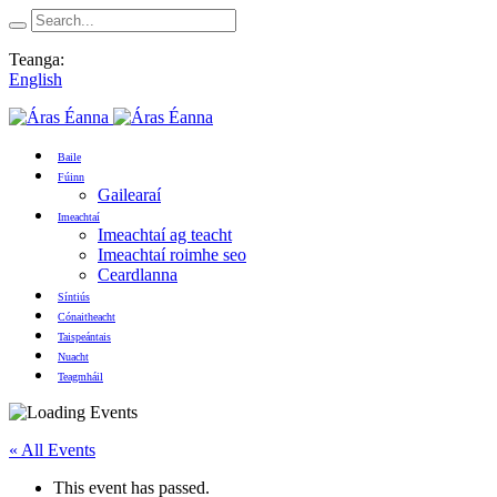
Teanga:
English
Baile
Fúinn
Gailearaí
Imeachtaí
Imeachtaí ag teacht
Imeachtaí roimhe seo
Ceardlanna
Síntiús
Cónaitheacht
Taispeántais
Nuacht
Teagmháil
« All Events
This event has passed.