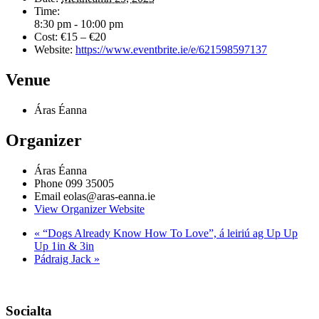
Time:
8:30 pm - 10:00 pm
Cost:
€15 – €20
Website:
https://www.eventbrite.ie/e/621598597137
Venue
Áras Éanna
Organizer
Áras Éanna
Phone
099 35005
Email
eolas@aras-eanna.ie
View Organizer Website
«
“Dogs Already Know How To Love”, á leiriú ag Up Up
Up 1in & 3in
Pádraig Jack
»
Socialta