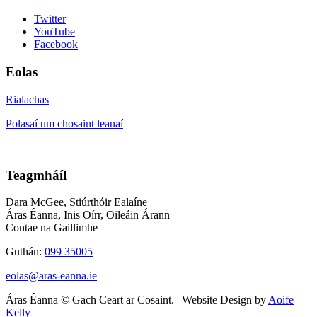
Twitter
YouTube
Facebook
Eolas
Rialachas
Polasaí um chosaint leanaí
Teagmháíl
Dara McGee, Stiúrthóir Ealaíne
Áras Éanna, Inis Oírr, Oileáin Árann
Contae na Gaillimhe
Guthán:
099 35005
eolas@aras-eanna.ie
Áras Éanna © Gach Ceart ar Cosaint. | Website Design by
Aoife
Kelly