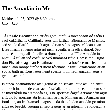
The Amadán in Me
Meitheamh 25, 2023 @ 8:30 pm
-
€15 – €20
Tá
Páraic Breathnach
tar éis gort uathúil a threabhadh dó fhéin i
saol cultúrtha na Gaillimhe agus san Iarthair. Bhunaigh sé Macnas,
seó sráide d’ardfhuinnimh agus idir an stáitse agus scáileán tá an
Breathnach ag léiriú agus ag insint scéalta ar feadh a shaoil. Seo
anois é i dtimpeallacht eile sa dráma grinn nua “The Amadán in
Me”. Tá stíl an seó cosúil le Seó ilsiamsa/Ócáid Tiomsaithe Airgid
don Pharóiste agus an Breathnach i mbun na hócáide mar fear a tí a
mheallann rannpháirtíocht lucht féachana le raifil, duaiseanna ar an
spota, tráth na gceist agus neart scéalta grinn faoi amadáin agus a
gcuid eachtraí.
Is cinéal beathaisnéise atá i gcuid de na scéalta, cuid acu ina bhfuil
an laoch ina leibide ceart ach tá scéalta eile ann a dhéanann cur síos
ar fhíornádúr na nAmadán agus na speiceas éagsúla d’amadáin agus
a gcuid fo-speiceas atá le fáil san iarthar. Mínítear an t-Amadán ina
iomláine, an leath-amadán agus an dá thaobh den amadán go mion
agus go beacht. Tugann an seó léargas ar an ngreann tragóideach a