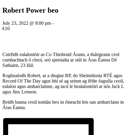
Robert Power beo
July 23, 2022 @ 8:00 pm
-
€10
Cuirfidh ealaíontóir as Co Thiobraid Árann, a tháirgeann ceol
cumhachtach ó chroí, seó speisialta ar siúl in Áras Éanna Dé
Sathairn, 23 Iúil.
Roghnaíodh Robert, ar a dtugtar RP, do Sheinnliosta RTÉ agus
Record Of The Day agus bhí sé ag seinm ag féilte éagsúla ceoil,
ealaíon agus amharclainne, ag tacú le healaíontóirí ar nós Jack L
agus Jinx Lennon.
Beidh banna ceoil iomlán beo in éineacht leis san amharclann in
Áras Éanna.