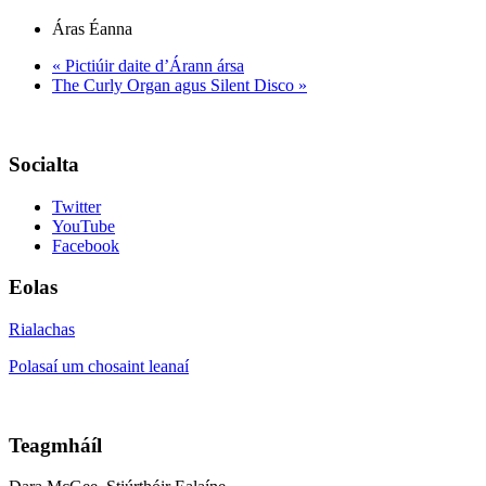
Áras Éanna
«
Pictiúir daite d’Árann ársa
The Curly Organ agus Silent Disco
»
Socialta
Twitter
YouTube
Facebook
Eolas
Rialachas
Polasaí um chosaint leanaí
Teagmháíl