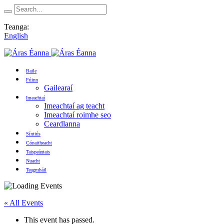
Teanga:
English
Baile
Fúinn
Gailearaí
Imeachtaí
Imeachtaí ag teacht
Imeachtaí roimhe seo
Ceardlanna
Síntiús
Cónaitheacht
Taispeántais
Nuacht
Teagmháil
« All Events
This event has passed.