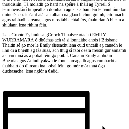
thraidisiún. Tá moladh go hard na spéire á fháil ag Tyrrell ó
léirmheastóirí timpeall an domhain agus is albam lán le haintiúin don
duine é seo. Is éard atá san albam ná glaoch chun gnímh, críonnacht
agus rabhadh síréana, agus níos tábhachtaí fós, fuaimrian ó bhean a
shiúlann lena rithim féin.
Is as Groote Eylandt sa gCríoch Thuaisceartach í EMILY
WURRAMARA ó dhúchas ach tá sí lonnaithe anois i Brisbane.
Thaitin sé go mór le Emily éisteacht lena cuid uncailí ag canadh le
linn di a bheith ag fás suas, ach thug sí faoi deara freisin gur annamh
a chan mná as a pobal féin go poiblí. Canann Emily amhráin
Bhéarla agus Anindilyakwa le fonn spreagadh agus cumhacht a
thabhairt do dhream ina pobal féin, go mór mór mná óga
dúchasacha, lena nglór a úsáid.