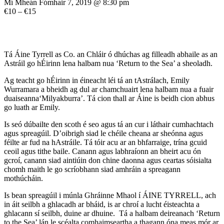
Mí Mheán Fómhair 7, 2019 @ 8:30 pm
€10 – €15
Tá Áine Tyrrell as Co. an Chláir ó dhúchas ag filleadh abhaile as an
Astráil go hÉirinn lena halbam nua ‘Return to the Sea’ a sheoladh.
Ag teacht go hÉirinn in éineacht léi tá an tAstrálach, Emily
Wurramara a bheidh ag dul ar chamchuairt lena halbam nua a fuair
duaiseanna‘Milyakburra’. Tá cion thall ar Áine is beidh cion abhus
go luath ar Emily.
Is seó dúbailte den scoth é seo agus tá an cur i láthair cumhachtach
agus spreagúil. D’oibrigh siad le chéile cheana ar sheónna agus
féilte ar fud na hAstráile. Tá tóir acu ar an bhfarraige, trína gcuid
ceoil agus tithe baile. Canann agus labhraíonn an bheirt acu ón
gcroí, canann siad aintiúin don chine daonna agus ceartas sóisialta
chomh maith le go scríobhann siad amhráin a spreagann
mothúcháin.
Is bean spreagúil i múnla Ghráinne Mhaol í ÁINE TYRRELL, ach
in áit seilbh a ghlacadh ar bháid, is ar chroí a lucht éisteachta a
ghlacann sí seilbh, duine ar dhuine. Tá a halbam deireanach ‘Return
to the Sea’ lán le scéalta comhaimseartha a thagann óna meas mór ar