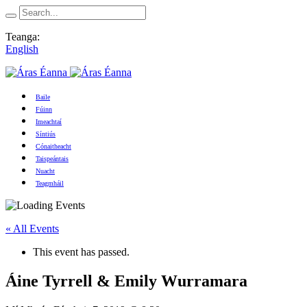
Teanga:
English
Baile
Fúinn
Imeachtaí
Síntiús
Cónaitheacht
Taispeántais
Nuacht
Teagmháil
« All Events
This event has passed.
Áine Tyrrell & Emily Wurramara